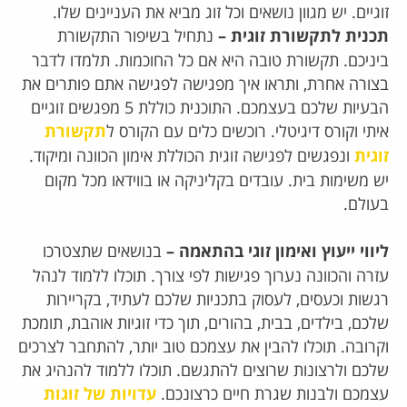
זוגיים. יש מגוון נושאים וכל זוג מביא את העניינים שלו.
תכנית לתקשורת זוגית –
נתחיל בשיפור התקשורת
ביניכם. תקשורת טובה היא אם כל החוכמות. תלמדו לדבר
בצורה אחרת, ותראו איך מפגישה לפגישה אתם פותרים את
הבעיות שלכם בעצמכם.
התוכנית כוללת 5 מפגשים זוגיים
איתי וקורס דיגיטלי.
רוכשים
כלים
עם הקורס ל
תקשורת
זוגית
ו
נפגשים לפגישה זוגית הכוללת אימון
הכוונה ומיקוד.
יש משימות בית. עובדים בקליניקה או בווידאו מכל מקום
בעולם.
ליווי ייעוץ ואימון זוגי בהתאמה –
בנושאים שתצטרכו
עזרה והכוונה נערוך פגישות לפי צורך. תוכלו ללמוד לנהל
רגשות וכעסים, לעסוק בתכניות שלכם לעתיד, בקריירות
שלכם, בילדים, בבית, בהורים, תוך כדי זוגיות אוהבת, תומכת
וקרובה.
תוכלו להבין את עצמכם טוב יותר, להתחבר לצרכים
שלכם ולרצונות שרוצים להתגשם. תוכלו ללמוד להנהיג את
עצמכם ולבנות שגרת חיים כרצונכם.
עדויות של זוגות