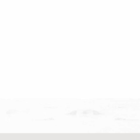
להבחין בתכלס ושתעזור להשיג
רות וחדות לגבי היעדים שלו והתכנית להגיע
הם – אני ממליץ על אלינור בחום רב. הגעתי
ה עם כמה […]