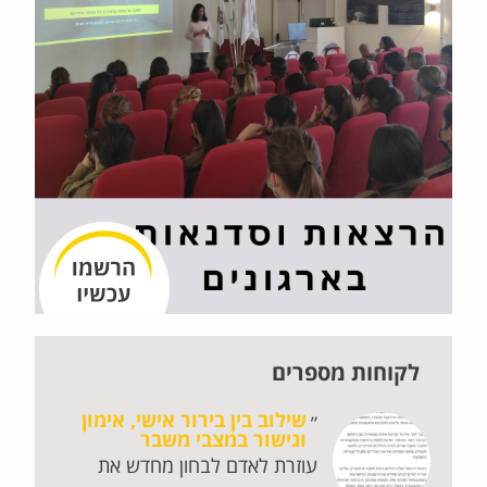
לקוחות מספרים
שילוב בין בירור אישי, אימון
וגישור במצבי משבר
נו
עוזרת לאדם לבחון מחדש את