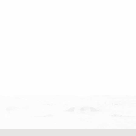
לאחר תקופה ארוכה של ריחוק ונתק
רת על חידוש הקשר עם אביה ועל הדרך שבה
מספר על שיק
ו בהדרגה לדבר, להיפגש ולהיות משפחה. “לא
שהוביל לפיו
רת […]