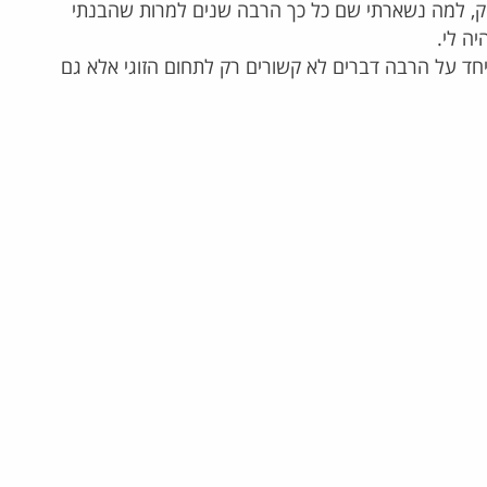
דוק, למה נשארתי שם כל כך הרבה שנים למרות שהבנתי
ה לי.
ביחד על הרבה דברים לא קשורים רק לתחום הזוגי אלא גם
המלצה על גישור זוגי ומשפחתי
בזכ
אחרי 40 שנות נישואים
מאו
זוג שהגיע רגע לפני החלטה
הגעתי