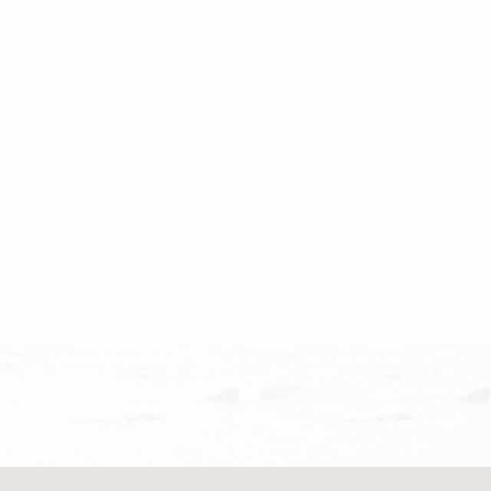
להתגרש לאחר 40 שנות נישואים
האימו
ום הקשר הזוגי ועל גישור משפחתי
שיעורים דיגיטליים. ל
ס בין אב לבנו. הגעתי לאלינור […]
מקצועית, נעימה ועניי
ישיר וכנה מאוד. אחזור