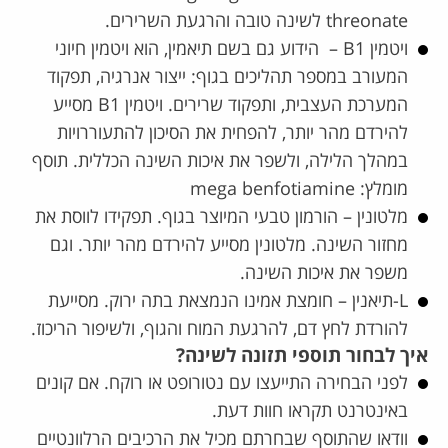
threonate לשינה טובה והרגעת השרירים.
ויטמין B1 – הידוע גם בשם תיאמין, הוא ויטמין חיוני
המעורב במספר תהליכים בגוף: ייצור אנרגיה, תפקוד
המערכת העצבית, ותפקוד שרירים. ויטמין B1 מסייע
להירדם מהר יותר, להפחית את הסיכון להתעוררויות
במהלך הלילה, ולשפר את איכות השינה הכללית.
תוסף
מומלץ:
mega benfotiamine
מלטונין – הורמון טבעי המיוצר בגוף. תפקידו לווסת את
מחזור השינה. מלטונין מסייע להירדם מהר יותר. וגם
משפר את איכות השינה.
L-תיאנין – חומצת אמינו הנמצאת בתה ירוק. מסייעת
להורדת לחץ דם, להרגעת המוח והגוף, ולשיפור הריכוז.
איך לבחור תוספי תזונה לשינה?
לפני הבחירה התייעצו עם נטורופט או רוקח. אם קונים
באינטרנט תקראו חוות דעת.
וודאו שהתוסף שבחרתם מכיל את הרכיבים הרלוונטיים