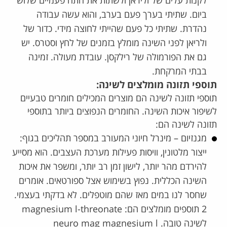
לקנות עלים של וליראן ולשתות את התה פעמיים שלוש
ביום. שתיתי בערך פעם בערב, והוא עשה עבודה
נהדרת. שתיתי כל פעם שהייתי לחוצה מידי. כדור של
ולריאן לפני השינה מומלץ בזמנים של לחץ וסטרס. יש
גם את הפורמולה של
רילקסן. עובדת מעולה. זמינה
בבתי המרקחת.
תוספי תזונה מומלצים לשינה:
תוספי תזונה לשינה הם מוצרים המכילים חומרים טבעיים
לשיפור איכות השינה. החומרים הנפוצים ביותר בתוספי
תזונה לשינה הם:
מגנזיום – מינרל חיוני המעורב במספר תהליכים בגוף:
ייצור מלטונין, וויסות פעילות מערכת העצבים. הוא מסייע
להירדם מהר יותר, לישון זמן רב יותר, ומשפר את איכות
השינה הכללית. נפוץ בשימוש אצל ספורטאים. אומרים
שחסר לנו במים מאז שהם מוטפלים. לא בדקתי בעצמי.
2 תוספים מומלצים הם:
magnesium l-threonate
לשינה טובה. neuro mag magnesium l