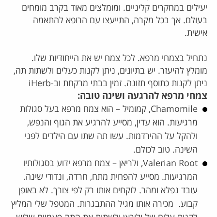
יעילים במחקרים קליניים. ומומלצים מאוד בקרב מומחים
בעולם. אך בכל מקרה, התייעצו עם הרופא להתאמה
אישית.
נתחיל בצמחי מרפא. לכל צמח יש את הייחודיות שלו.
מומלץ להיעזר. יש בתיונים,
ניתן לקנות כעלים ולשתות תה,
ניתן לקנות כתוסף תזונה. זמין בבתי מרקחת וב-iHerb
צמחי מרפא להרגעה ושינה טובה:
Chamomile, קמומיל –
הוא צמח מרפא בעל סגולות
מרגיעות. הוא עדין, מסייע להרגיע את הגוף והנפש,
ולהקל על ההירדמות. עשו תה שתו עם הילדים לפני
השינה. טוב לכולם.
Valerian Root, ולריאן –
צמח מרפא ידוע בסגולותיו
המרגיעות. מסייע להפחית מתח, חרדה, ונדודי שינה.
עובד נפלא ומהר. לוקחים אותו רק לפי צורך. לא באופן
קבוע. מכירה אותו מגיל ההתבגרות. המטפל שלי המליץ