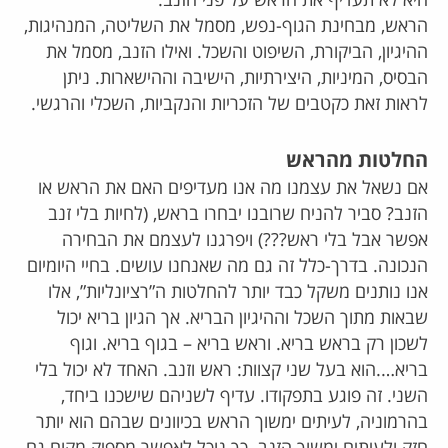
היא לא תעדיף את הראש על פני הזנב.
הראש, מבחינת הגוף-נפש, מסמל את השליטה, המנהיגות,
ההיגיון, הביקורת, השיפוט והשכל. ואילו הזנב, מסמל את
הבסיס, המיניות, היצירתיות, הישיבה וההישארות. ניתן
לראות זאת כקטבים של הזכריות והנקביות, השכלי והרגשי.
החלטות מהראש
אם נשאל את עצמנו מה אנו מעדיפים האם את הראש או
הזנב? סביר להניח שרובנו יבחרו בראש, (לחיות בלי זנב
אפשר אבל בלי ראש???) ויפרגנו לעצמם את הבחירה
הנכונה. בדרך-כלל זה גם מה שאנחנו עושים. בחיי היומיום
אנו נותנים משקל כבד יותר להחלטות ה”רציונליות”, אלו
שבאות מתוך השכל וההיגיון הבריא. אך הגיון בריא יכול
לשכון רק בראש בריא. וראש בריא – בגוף בריא. וגוף
בריא….הוא בעל שני קצוות: ראש וזנב. האחד לא יכול בלי
השני. זה פוגע בתפקודו. עדיף לשניהם שישכנו ביחד,
בהרמוניה, לעיתים ימשוך הראש בכיוונים שבהם הוא יותר