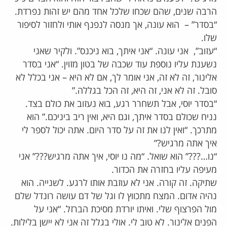
הרבה שנים, שהם שכחו שלכל אחד מהם יש זהות נפרדת.
“בסדר” – הוא עונה, אך מנסה לנפנף אותי ולחזור לסיפור
שלו.
“עזוב”, אני עונה. “אני איתך, בוא ניכנס”. ולקיר שאני
נשענת עליו נוספת עוד שכבה של בטון מזוין. “אני בסדר
אלינור, זה לא זה, אני אומר לך, אם לא היא – אני בכלל לא
סובל. זה לא אני, זה היא, זה הכל בגללה.”
“בסדר יוסי, אבל תשחרר רגע, בוא נעזוב את כולם בצד.
נניח שכולם בסדר איתך, וגם היא, ואין ריב ביניכם.” הוא
מתרכך. “ואין לנו את זה על סדר היום. אתה יכול לספר לי
איך אתה מרגיש?”
“נו…???” הוא שואל. “מה נו יוסי, איך אתה מרגיש???” אני
מעיפה עליו בחזרה את הכדור.
שתיקה. זה קורה. אני לא עוזבת אותו לרגע. לשנייה. הוא
נהיה אדום. המצח מתכווץ לו וגל של דם עושה רונדל שלם
מול הפרצוף שלי. ואיתו יורדת מסיכת הברזל. “אני על
הפנים אלינור. לא טוב לי. אולי בגלל זה אני לא יישן בלילות.