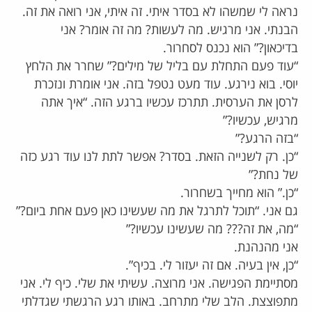
נראה לי שמשהו לא בסדר איתי. זה איתי, אני רואה את זה.
הבנתי. אני מרגיש. מה לעשות? מה זה אומר? אני
בדיכאון?” הוא נכנס לסחרור.
“עוד פעם התחלת עם בליל של מילים?” שחרר את הלחץ
יוסי. בוא נירגע. עוד מעט נטפל בזה. אני אומרת ונזכרת
לרסן את הערסית. תתרכז עכשיו ברגע הזה. “איך אתה
מרגיש, עכשיו?”
“בזה הרגע?”
“כן. רק לשנייה הזאת. בסדר? אפשר לתת לנו עוד רגע כזה
של נחת?”
“כן.” הוא מחייך בשחרור.
גם אני. “תוכל לתרגל את מה שעשינו כאן פעם אחת ביום?”
“מה, את זה??? מה שעשינו עכשיו?”
אני מהנהנת.
“כן, אין בעיה. אם זה יעזור לי. בכיף”.
מסתיימת הפגישה. אני מרוצה. עשיתי את שלי. כיף לי. אני
מתפוצצת. הלב שלי מתרחב. באותו רגע הרגשתי שגדלתי