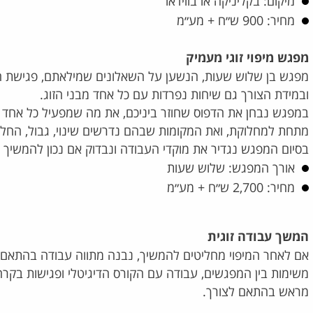
מיקום: בקליניקה או בווידאו
מחיר: 900 ש״ח + מע״מ
בהירות וחדות
אליהם – אני 
מפגש מיפוי זוגי מעמיק
אליה עם כמה
מפגש בן שלוש שעות, הנשען על השאלונים שמילאתם, פגישת ה
ובמידת הצורך גם שיחות נפרדות עם כל אחד מבני הזוג.
במפגש נבחן את הדפוס שחוזר ביניכם, את מה שמפעיל כל אחד 
מתחת למחלוקת, ואת המקומות שבהם נדרשים שינוי, גבול, החל
בסיום המפגש נגדיר את מוקדי העבודה ונבדוק אם נכון להמשיך ל
אורך המפגש: שלוש שעות
מחיר: 2,700 ש״ח + מע״מ
המשך עבודה זוגית
אם לאחר המיפוי מחליטים להמשיך, נבנה מתווה עבודה בהתאם למ
משימות בין המפגשים, עבודה עם הקורס הדיגיטלי ופגישות בקרה ו
מראש בהתאם לצורך.