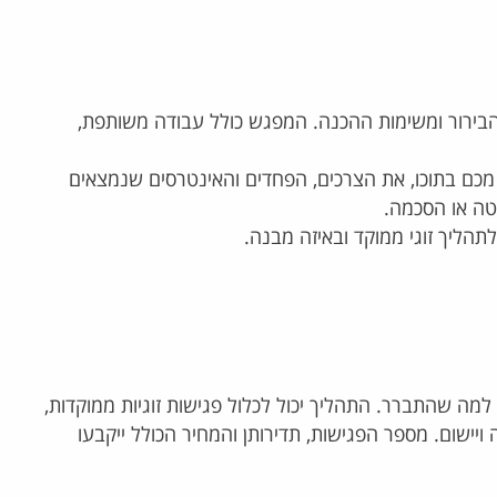
להבחין בתכלס ושתעזור להשיג
המגבל
 לגבי היעדים שלו והתכנית להגיע
ממליץ על אלינור בחום רב. הגעתי
 […]
בירור ומשימות ההכנה. המפגש כולל עבודה משותפת,
מכם בתוכו, את הצרכים, הפחדים והאינטרסים שנמצאים
טה או הסכמה.
תהליך זוגי ממוקד ובאיזה מבנה.
ה שהתברר. התהליך יכול לכלול פגישות זוגיות ממוקדות,
יישום. מספר הפגישות, תדירותן והמחיר הכולל ייקבעו