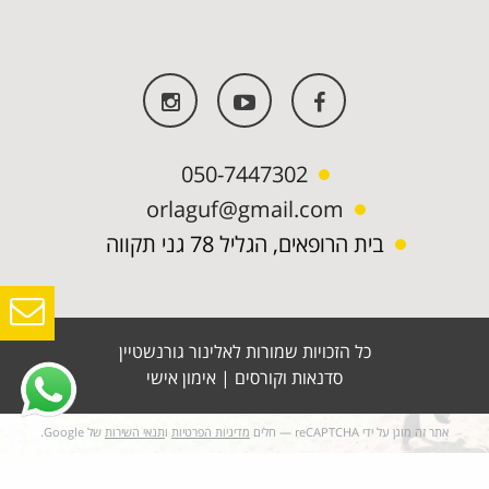
050-7447302
orlaguf@gmail.com
בית הרופאים, הגליל 78 גני תקווה
כל הזכויות שמורות לאלינור גורנשטיין
סדנאות וקורסים
|
אימון אישי
אתר זה מוגן על ידי reCAPTCHA — חלים
מדיניות הפרטיות
ו
תנאי השירות
של Google.